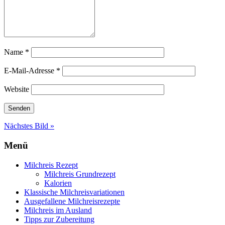
Name
*
E-Mail-Adresse
*
Website
Nächstes Bild »
Menü
Milchreis Rezept
Milchreis Grundrezept
Kalorien
Klassische Milchreisvariationen
Ausgefallene Milchreisrezepte
Milchreis im Ausland
Tipps zur Zubereitung