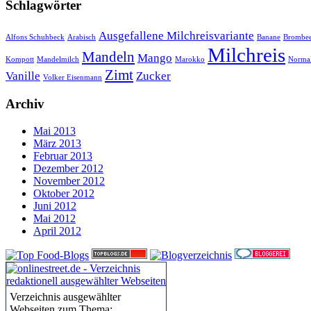
Schlagwörter
Ausgefallene Milchreisvariante
Alfons Schuhbeck
Arabisch
Banane
Brombee
Milchreis
Mandeln
Mango
Kompott
Mandelmilch
Marokko
Normal
Zimt
Vanille
Zucker
Volker Eisenmann
Archiv
Mai 2013
März 2013
Februar 2013
Dezember 2012
November 2012
Oktober 2012
Juni 2012
Mai 2012
April 2012
Verzeichnis ausgewählter
Webseiten zum Thema: