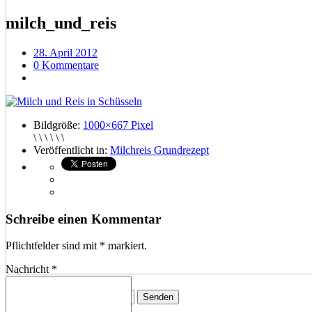
milch_und_reis
28. April 2012
0 Kommentare
Bildgröße:
1000×667 Pixel
\ \ \ \ \ \
Veröffentlicht in:
Milchreis Grundrezept
Schreibe einen Kommentar
Pflichtfelder sind mit
*
markiert.
Nachricht
*
Menü