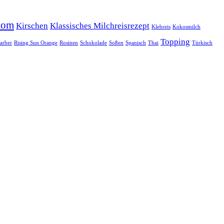
mom
Kirschen
Klassisches Milchreisrezept
Klebreis
Kokosmilch
Topping
arber
Rising Sun Orange
Rosinen
Schokolade
Soßen
Spanisch
Thai
Türkisch