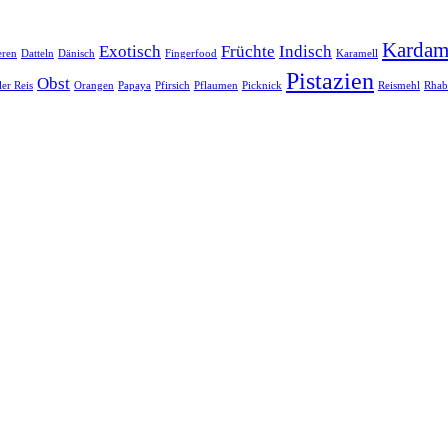
Karda
Exotisch
Früchte
Indisch
ren
Datteln
Dänisch
Fingerfood
Karamell
Pistazien
Obst
er Reis
Orangen
Papaya
Pfirsich
Pflaumen
Picknick
Reismehl
Rhab