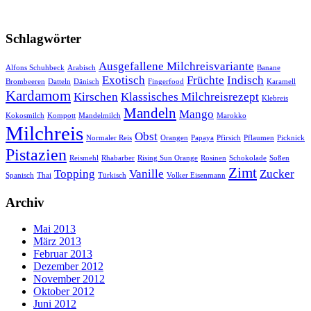
Schlagwörter
Ausgefallene Milchreisvariante
Alfons Schuhbeck
Arabisch
Banane
Exotisch
Früchte
Indisch
Brombeeren
Datteln
Dänisch
Fingerfood
Karamell
Kardamom
Kirschen
Klassisches Milchreisrezept
Klebreis
Mandeln
Mango
Kokosmilch
Kompott
Mandelmilch
Marokko
Milchreis
Obst
Normaler Reis
Orangen
Papaya
Pfirsich
Pflaumen
Picknick
Pistazien
Reismehl
Rhabarber
Rising Sun Orange
Rosinen
Schokolade
Soßen
Zimt
Topping
Vanille
Zucker
Spanisch
Thai
Türkisch
Volker Eisenmann
Archiv
Mai 2013
März 2013
Februar 2013
Dezember 2012
November 2012
Oktober 2012
Juni 2012