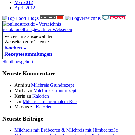
Mai 2012
April 2012
Verzeichnis ausgewählter
Webseiten zum Thema:
Kochen »
Rezeptesammlungen
Siebtlingsgeburt
Neueste Kommentare
Anni
zu
Milchreis Grundrezept
Micha
zu
Milchreis Grundrezept
Karin
zu
Kalorien
l
zu
Milchreis mit normalem Reis
Markus
zu
Kalorien
Neueste Beiträge
Milchreis mit Erdbeeren & Milchreis mit Himbeersoße