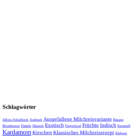
Schlagwörter
Ausgefallene Milchreisvariante
Alfons Schuhbeck
Arabisch
Banane
Exotisch
Früchte
Indisch
Brombeeren
Datteln
Dänisch
Fingerfood
Karamell
Kardamom
Kirschen
Klassisches Milchreisrezept
Klebreis