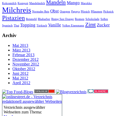
Mandeln
Mango
Kokosmilch
Kompott
Mandelmilch
Marokko
Milchreis
Obst
Normaler Reis
Orangen
Papaya
Pfirsich
Pflaumen
Picknick
Pistazien
Reismehl
Rhabarber
Rising Sun Orange
Rosinen
Schokolade
Soßen
Zimt
Topping
Vanille
Zucker
Spanisch
Thai
Türkisch
Volker Eisenmann
Archiv
Mai 2013
März 2013
Februar 2013
Dezember 2012
November 2012
Oktober 2012
Juni 2012
Mai 2012
April 2012
Verzeichnis ausgewählter
Webseiten zum Thema: