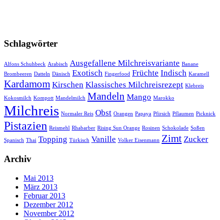
Schlagwörter
Ausgefallene Milchreisvariante
Alfons Schuhbeck
Arabisch
Banane
Exotisch
Früchte
Indisch
Brombeeren
Datteln
Dänisch
Fingerfood
Karamell
Kardamom
Kirschen
Klassisches Milchreisrezept
Klebreis
Mandeln
Mango
Kokosmilch
Kompott
Mandelmilch
Marokko
Milchreis
Obst
Normaler Reis
Orangen
Papaya
Pfirsich
Pflaumen
Picknick
Pistazien
Reismehl
Rhabarber
Rising Sun Orange
Rosinen
Schokolade
Soßen
Zimt
Topping
Vanille
Zucker
Spanisch
Thai
Türkisch
Volker Eisenmann
Archiv
Mai 2013
März 2013
Februar 2013
Dezember 2012
November 2012