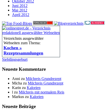
Oktober 2012
Juni 2012
Mai 2012
April 2012
Verzeichnis ausgewählter
Webseiten zum Thema:
Kochen »
Rezeptesammlungen
Siebtlingsgeburt
Neueste Kommentare
Anni
zu
Milchreis Grundrezept
Micha
zu
Milchreis Grundrezept
Karin
zu
Kalorien
l
zu
Milchreis mit normalem Reis
Markus
zu
Kalorien
Neueste Beiträge