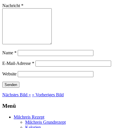
Nachricht
*
Name
*
E-Mail-Adresse
*
Website
Nächstes Bild »
« Vorheriges Bild
Menü
Milchreis Rezept
Milchreis Grundrezept
Kalorien