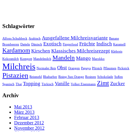
Schlagwörter
Ausgefallene Milchreisvariante
Alfons Schuhbeck
Arabisch
Banane
Exotisch
Früchte
Indisch
Brombeeren
Datteln
Dänisch
Fingerfood
Karamell
Kardamom
Kirschen
Klassisches Milchreisrezept
Klebreis
Mandeln
Mango
Kokosmilch
Kompott
Mandelmilch
Marokko
Milchreis
Obst
Normaler Reis
Orangen
Papaya
Pfirsich
Pflaumen
Picknick
Pistazien
Reismehl
Rhabarber
Rising Sun Orange
Rosinen
Schokolade
Soßen
Zimt
Topping
Vanille
Zucker
Spanisch
Thai
Türkisch
Volker Eisenmann
Archiv
Mai 2013
März 2013
Februar 2013
Dezember 2012
November 2012