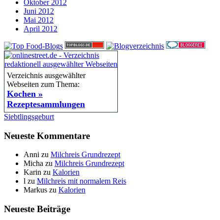
Oktober 2012
Juni 2012
Mai 2012
April 2012
Verzeichnis ausgewählter
Webseiten zum Thema:
Kochen »
Rezeptesammlungen
Siebtlingsgeburt
Neueste Kommentare
Anni
zu
Milchreis Grundrezept
Micha
zu
Milchreis Grundrezept
Karin
zu
Kalorien
l
zu
Milchreis mit normalem Reis
Markus
zu
Kalorien
Neueste Beiträge