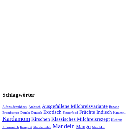
Schlagwörter
Ausgefallene Milchreisvariante
Alfons Schuhbeck
Arabisch
Banane
Exotisch
Früchte
Indisch
Brombeeren
Datteln
Dänisch
Fingerfood
Karamell
Kardamom
Kirschen
Klassisches Milchreisrezept
Klebreis
Mandeln
Mango
Kokosmilch
Kompott
Mandelmilch
Marokko