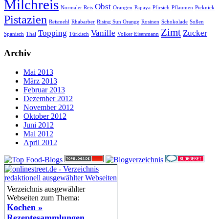
Milchreis
Obst
Normaler Reis
Orangen
Papaya
Pfirsich
Pflaumen
Picknick
Pistazien
Reismehl
Rhabarber
Rising Sun Orange
Rosinen
Schokolade
Soßen
Zimt
Topping
Vanille
Zucker
Spanisch
Thai
Türkisch
Volker Eisenmann
Archiv
Mai 2013
März 2013
Februar 2013
Dezember 2012
November 2012
Oktober 2012
Juni 2012
Mai 2012
April 2012
Verzeichnis ausgewählter
Webseiten zum Thema:
Kochen »
Rezeptesammlungen