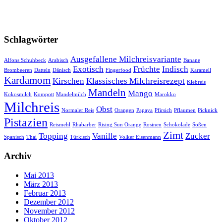
Schlagwörter
Ausgefallene Milchreisvariante
Alfons Schuhbeck
Arabisch
Banane
Exotisch
Früchte
Indisch
Brombeeren
Datteln
Dänisch
Fingerfood
Karamell
Kardamom
Kirschen
Klassisches Milchreisrezept
Klebreis
Mandeln
Mango
Kokosmilch
Kompott
Mandelmilch
Marokko
Milchreis
Obst
Normaler Reis
Orangen
Papaya
Pfirsich
Pflaumen
Picknick
Pistazien
Reismehl
Rhabarber
Rising Sun Orange
Rosinen
Schokolade
Soßen
Zimt
Topping
Vanille
Zucker
Spanisch
Thai
Türkisch
Volker Eisenmann
Archiv
Mai 2013
März 2013
Februar 2013
Dezember 2012
November 2012
Oktober 2012